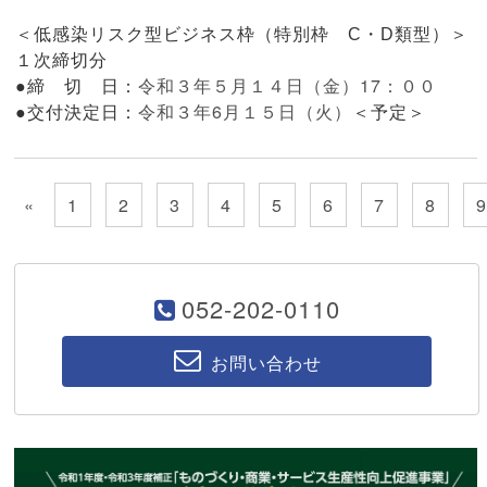
＜低感染リスク型ビジネス枠（特別枠 C・D類型）＞
１次締切分
令和３年５月１４日（金）17：００
●締 切 日：
令和３年6月１５日（火）
●交付決定日：
＜予定＞
«
1
2
3
4
5
6
7
8
052-202-0110
お問い合わせ