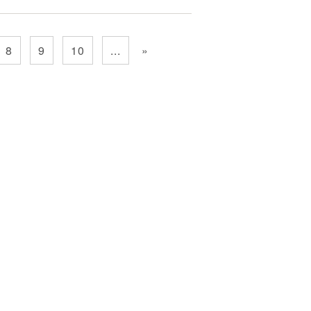
8
9
10
...
»